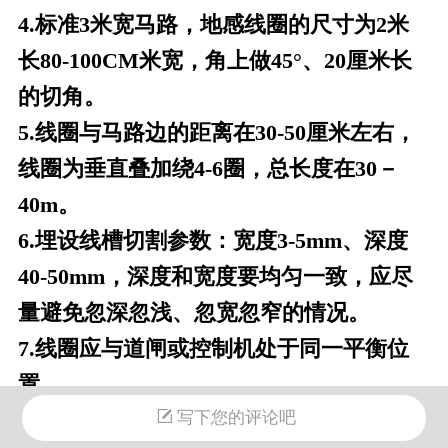
4.标准3米宽马路，地感线圈的尺寸为2米
长80-100CM米宽，角上做45°、20厘
米长
的切角。
5.线圈与马路边的距离在30-50厘米左右，
线圈为垂直叠加绕4-6圈，总长度在30
－
40m。
6.埋设线槽切割参数：宽度3-5mm、深度
40-50mm，深度和宽度要均匀一致，应尽
量避免忽深忽浅、忽宽忽窄的情况。
7.线圈应与道闸或控制机处于同一平衡位
置。
8.线圈引出的两根线应该双绞，密度为每
写下您的评论吧